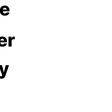
re
er
ly